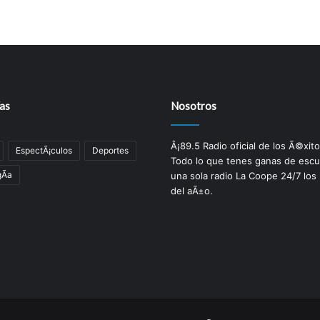
as
Nosotros
Â¡89.5 Radio oficial de los Ã©xito
EspectÃ¡culos
Deportes
Todo lo que tenes ganas de escu
Ã­a
una sola radio La Coope 24/7 los
del aÃ±o.