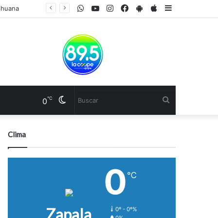
WhatsApp
Youtube
Instagram
Facebook
PlayStore
AppStore
Sidebar
rihuana
Cambiar
Buscar
℃
0
modo
Clima
0
℃
Zapala
0º - 0º%
0%