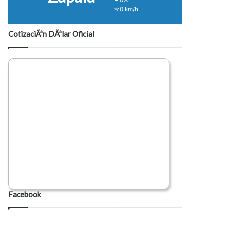
0 km/h
CotizaciÃ³n DÃ³lar Oficial
Facebook