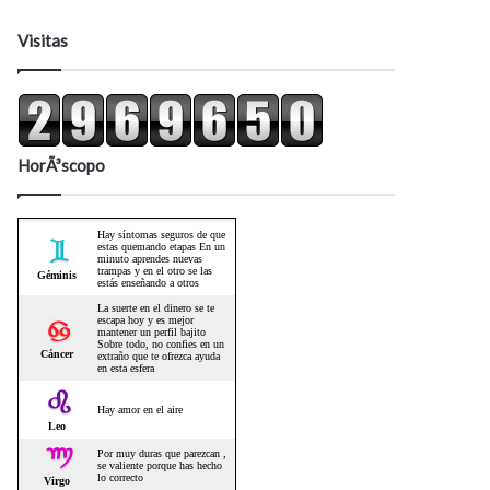
Visitas
HorÃ³scopo