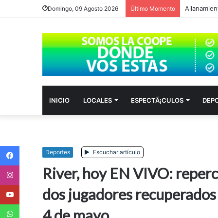
Allanamien
Domingo, 09 Agosto 2026
Último Momento
INICIO
LOCALES
ESPECTÃ¡CULOS
DEP
Facebook
Deportes
Escuchar artículo
Instagram
River, hoy EN VIVO: reperc
Youtube
dos jugadores recuperados y
WhatsApp
4 de mayo