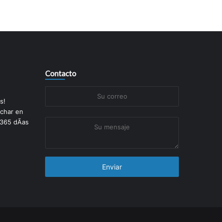
Contacto
Su
s!
correo
char en
 365 dÃ­as
Su
mensaje